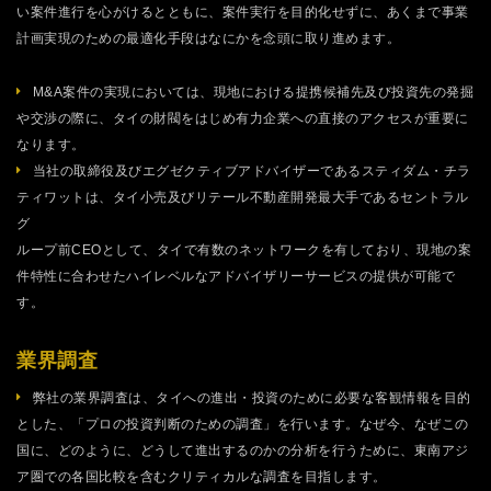
い案件進行を心がけるとともに、案件実行を目的化せずに、あくまで事業
計画実現のための最適化手段はなにかを念頭に取り進めます。
M&A案件の実現においては、現地における提携候補先及び投資先の発掘
や交渉の際に、タイの財閥をはじめ有力企業への直接のアクセスが重要に
なります。
当社の取締役及びエグゼクティブアドバイザーであるスティダム・チラ
ティワットは、タイ小売及びリテール不動産開発最大手であるセントラル
グ
ループ前CEOとして、タイで有数のネットワークを有しており、現地の案
件特性に合わせたハイレベルなアドバイザリーサービスの提供が可能で
す。
業界調査
弊社の業界調査は、タイへの進出・投資のために必要な客観情報を目的
とした、「プロの投資判断のための調査」を行います。なぜ今、なぜこの
国に、どのように、どうして進出するのかの分析を行うために、東南アジ
ア圏での各国比較を含むクリティカルな調査を目指します。